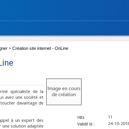
>
gner
Création site internet - OnLine
Line
rmé spécialiste de la
us avez une société et
r toucher davantage de
11
Hits
appel à un expert des
24-10-201
Validé le :
r une solution adaptée