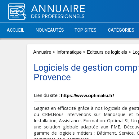
ACCUEIL
NOUVEAUTÉS
TOP SITES
CATÉGORIES
>
>
>
Annuaire
Informatique
Editeurs de logiciels
Log
Logiciels de gestion compt
Provence
Lien du site :
https://www.optimalsi.fr/
Gagnez en efficacité grâce à nos logiciels de gest
ou CRM.Nous intervenons sur Manosque et to
Installation, Assistance, Formation: Optimal SI, Un
une solution globale adaptée aux PME. Découv
gamme de logiciels métiers : Bâtiment, Service, 