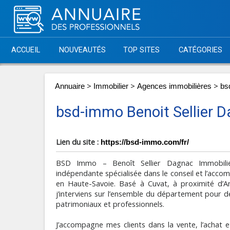
ACCUEIL
NOUVEAUTÉS
TOP SITES
CATÉGORIES
>
>
>
Annuaire
Immobilier
Agences immobilières
bs
bsd-immo Benoit Sellier 
Lien du site :
https://bsd-immo.com/fr/
BSD Immo – Benoît Sellier Dagnac Immobilie
indépendante spécialisée dans le conseil et l’acc
en Haute-Savoie. Basé à Cuvat, à proximité d’A
j’interviens sur l’ensemble du département pour de
patrimoniaux et professionnels.
J’accompagne mes clients dans la vente, l’achat e