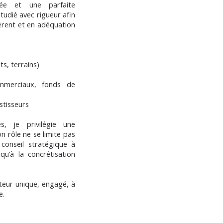
sée et une parfaite
tudié avec rigueur afin
hérent et en adéquation
s, terrains)
ommerciaux, fonds de
stisseurs
s, je privilégie une
n rôle ne se limite pas
 conseil stratégique à
qu’à la concrétisation
uteur unique, engagé, à
e.