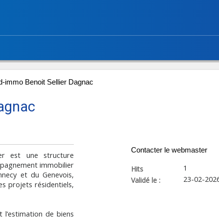
d-immo Benoit Sellier Dagnac
Dagnac
Contacter le webmaster
r est une structure
ompagnement immobilier
1
Hits
nnecy et du Genevois,
23-02-202
Validé le :
s projets résidentiels,
t l’estimation de biens