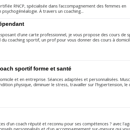
certifiée RNCP, spécialisée dans l’accompagnement des femmes en
psychogénéalogie. À travers un coaching...
dépendant
isposant d'une carte professionnel, je vous propose des cours de s
 du coaching sportif, un prof pour vous donner des cours à domici
coach sportif forme et santé
omicile et en entreprise. Séances adaptées et personnalisées. Musc
ondition physique, diminuer le stress, travailler sur l'hypertension, le
ices d'un coach réputé et reconnu pour ses compétences ? avec l'a
conseils personnalisés et d'un accompagnement sur-mesure qui vou