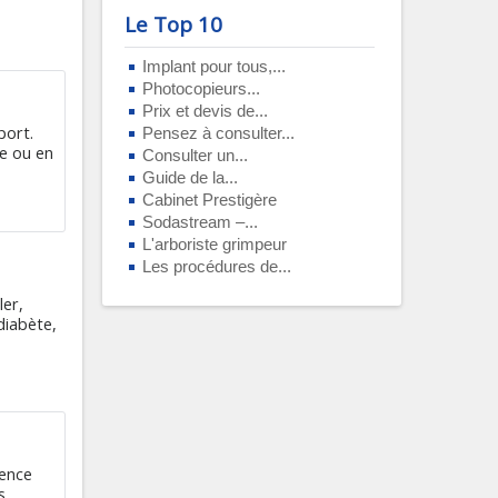
Le Top 10
Implant pour tous,...
Photocopieurs...
Prix et devis de...
port.
Pensez à consulter...
le ou en
Consulter un...
Guide de la...
Cabinet Prestigère
Sodastream –...
L'arboriste grimpeur
Les procédures de...
ler,
 diabète,
gence
s