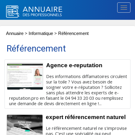
Togg
navig
>
>
Annuaire
Informatique
Référencement
Référencement
Agence e-reputation
Des informations diffamatoires circulent
sur la toile ? Vous avez besoin de
soigner votre e-réputation ? Sollicitez
sans plus attendre les experts de e-
reputation.pro en faisant le 04 94 33 20 03 ou remplissez
une demande de devis directement en ligne !...
expert référencement naturel
Le référencement naturel ne s'improvise
pas. C'est une spécialité qui peut